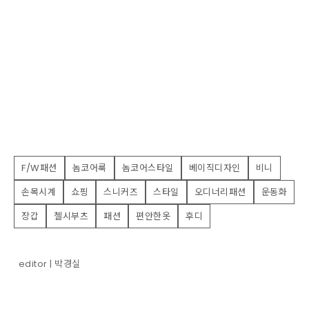
F/W패션
놈코어룩
놈코어스타일
베이직디자인
비니
손목시계
쇼핑
스니커즈
스타일
오디너리패션
운동화
장갑
첼시부츠
패션
편안한옷
후디
editor | 박경실