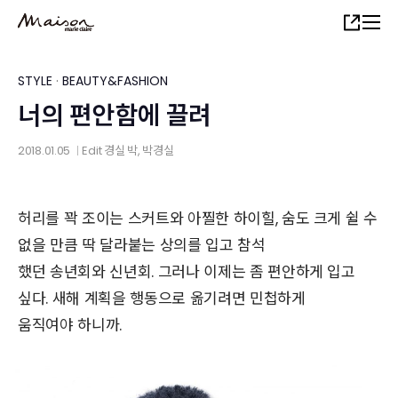
Skip
Share
to
main
content
STYLE
·
BEAUTY&FASHION
너의 편안함에 끌려
2018.01.05
Edit
경실 박
, 박경실
│
허리를 꽉 조이는 스커트와 아찔한 하이힐, 숨도 크게 쉴 수
없을 만큼 딱 달라붙는 상의를 입고 참석
했던 송년회와 신년회. 그러나 이제는 좀 편안하게 입고
싶다. 새해 계획을 행동으로 옮기려면 민첩하게
움직여야 하니까.