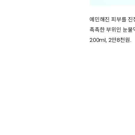
예민해진 피부를 진정
촉촉한 부위인 눈물
200ml, 2만8천원.