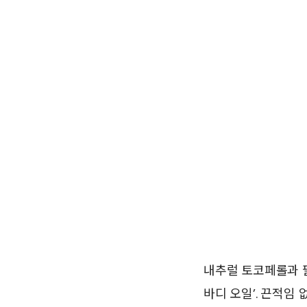
내추럴 토코페롤과 
바디 오일’. 끈적임