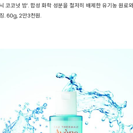
닉 코코넛 밤’. 합성 화학 성분을 철저히 배제한 유기농 원료
 60g, 2만3천원.