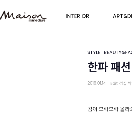
Skip
to
INTERIOR
ART&D
main
content
STYLE
BEAUTY&FA
·
한파 패션
2018.01.14
Edit
경실 박
│
김이 모락모락 올라