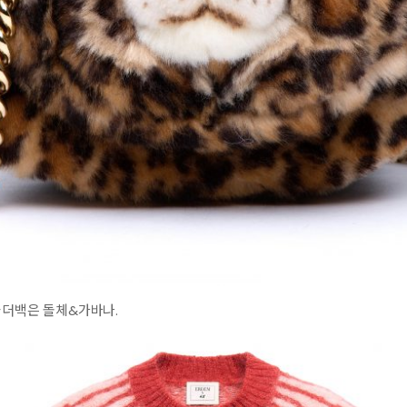
숄더백은 돌체&가바나.