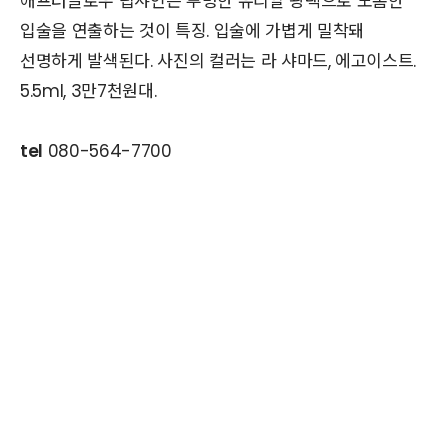
애프터글로우 립샤인은 투명한 유리알 광택으로 도톰한
입술을 연출하는 것이 특징. 입술에 가볍게 밀착돼
선명하게 발색된다. 사진의 컬러는 라 샤마드, 에고이스트.
5.5ml, 3만7천원대.
tel
080-564-7700