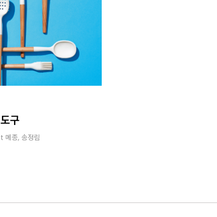
 도구
it
메종
, 송정림