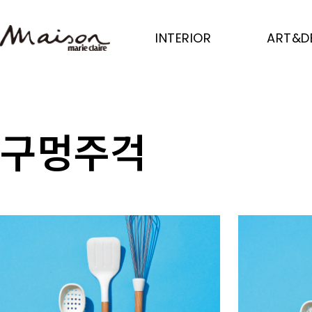
Skip
to
INTERIOR
ART&D
main
content
구멍주걱