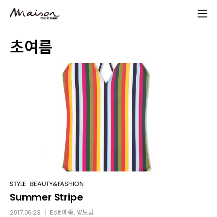
Skip
to
main
초여름
content
Summer
STYLE
·
BEAUTY&FASHION
Summer Stripe
Stripe
2017.06.23
Edit
메종
, 양보람
│