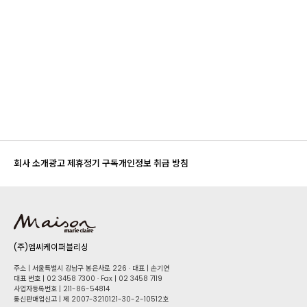
회사 소개
광고 제휴
정기 구독
개인정보 취급 방침
(주)엠씨케이퍼블리싱
주소 | 서울특별시 강남구 봉은사로 226 · 대표 | 손기연
대표 번호 | 02 34​58 7300 · Fax | 02 34​58 7119
사업자등록번호 | 211-86-5​4814
통신판매업신고 | 제 2007-3210121-30-2-10512호