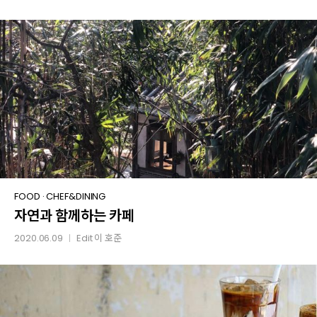
자연과
FOOD
·
CHEF&DINING
자연과 함께하는 카페
함께하는
카페
2020.06.09
Edit
이 호준
│