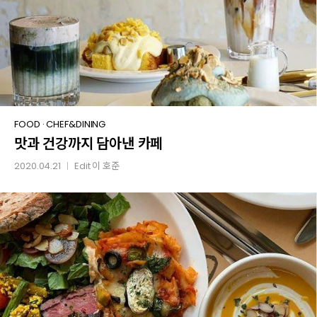
맛과
FOOD
·
CHEF&DINING
맛과 건강까지 담아낸 카페
건강까지
담아낸
2020.04.21
Edit
이 호준
│
카페