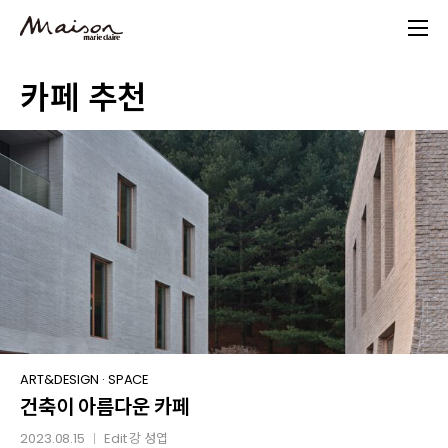
Skip
to
main
카페 추천
content
건축이
ART&DESIGN
·
SPACE
건축이 아름다운 카페
아름다운
카페
2023.08.15
Edit
강 성엽
│