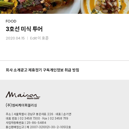
3호선
FOOD
3호선 미식 투어
미식
투어
2020.04.15
Edit
이 호준
│
회사 소개
광고 제휴
정기 구독
개인정보 취급 방침
(주)엠씨케이퍼블리싱
주소 | 서울특별시 강남구 봉은사로 226 · 대표 | 손기연
대표 번호 | 02 34​58 7300 · Fax | 02 34​58 7119
사업자등록번호 | 211-86-5​4814
통신판매업신고 | 제 2007-3210121-30-2-10512호