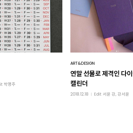
연말
ART&DESIGN
선물로
연말 선물로 제격인 다
제격인
캘린더
it
박명주
다이어리
&
2018.12.18
Edit
서윤 강
, 강서윤
│
캘린더