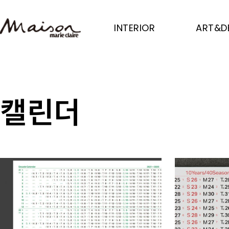
Skip
to
INTERIOR
ART&D
main
content
캘린더