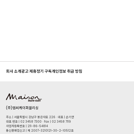
전기차
회사 소개
광고 제휴
정기 구독
개인정보 취급 방침
(주)엠씨케이퍼블리싱
주소 | 서울특별시 강남구 봉은사로 226 · 대표 | 손기연
대표 번호 | 02 34​58 7300 · Fax | 02 34​58 7119
사업자등록번호 | 211-86-5​4814
통신판매업신고 | 제 2007-3210121-30-2-10512호