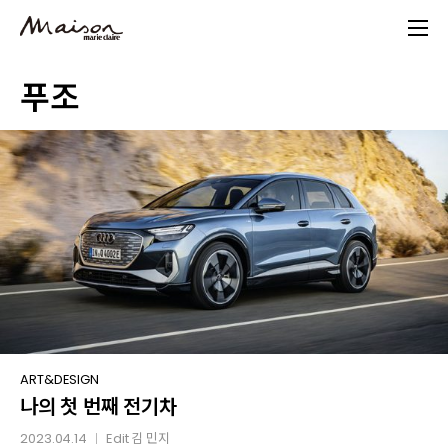
Skip
to
main
푸조
content
나의
ART&DESIGN
나의 첫 번째 전기차
첫
번째
2023.04.14
Edit
김 민지
│