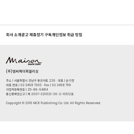
회사 소개
광고 제휴
정기 구독
개인정보 취급 방침
(주)엠씨케이퍼블리싱
주소 | 서울특별시 강남구 봉은사로 226 · 대표 | 손기연
대표 번호 | 02 34​58 7300 · Fax | 02 34​58 7119
사업자등록번호 | 211-86-5​4814
통신판매업신고 | 제 2007-3210121-30-2-10512호
Copyright © 2015 MCK Publishing Co. Ltd. All Rights Reserved.