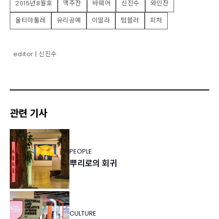
2015년8월호
맥주잔
바웨어
신진수
와인잔
울티마툴레
유리공예
이딸라
텀블러
피처
editor | 신진수
관련 기사
PEOPLE
뿌리로의 회귀
CULTURE