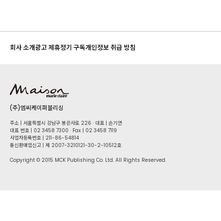
회사 소개
광고 제휴
정기 구독
개인정보 취급 방침
(주)엠씨케이퍼블리싱
주소 | 서울특별시 강남구 봉은사로 226 · 대표 | 손기연
대표 번호 | 02 34​58 7300 · Fax | 02 34​58 7119
사업자등록번호 | 211-86-5​4814
통신판매업신고 | 제 2007-3210121-30-2-10512호
Copyright © 2015 MCK Publishing Co. Ltd. All Rights Reserved.