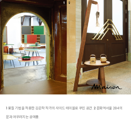
1
옻칠 기법을 적용한 김은학 작가의 사이드 테이블로 꾸민 공간.
2
문화역서울 284의
문과 어우러지는 공예품.