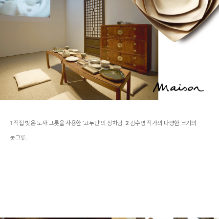
1
직접 빚은 도자 그릇을 사용한 ‘고두반’의 상차림.
2
김수영 작가의 다양한 크기의
놋그릇.