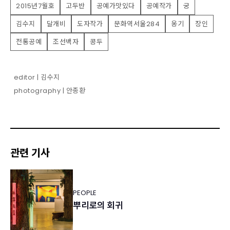
2015년7월호
고두반
공예가맛있다
공예작가
궁
김수지
달개비
도자작가
문화역서울284
옹기
장인
전통공예
조선백자
콩두
editor | 김수지
photography | 안종환
관련 기사
PEOPLE
뿌리로의 회귀