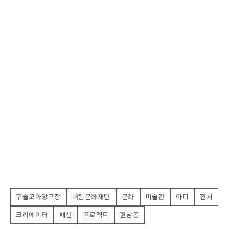
구슬모아당구장
대림문화재단
문화
미술관
아더
전시
크리에이터
패션
프로젝트
한남동