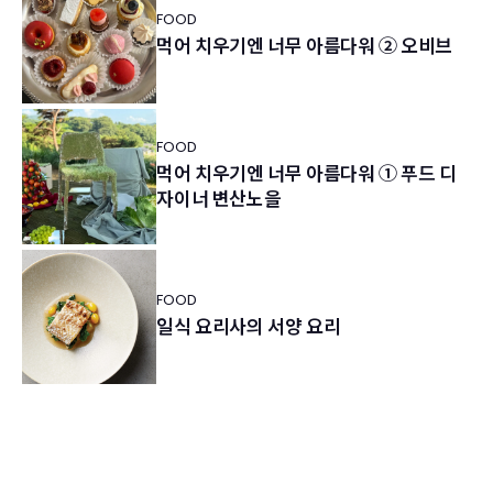
FOOD
먹어 치우기엔 너무 아름다워 ② 오비브
FOOD
먹어 치우기엔 너무 아름다워 ① 푸드 디
자이너 변산노을
FOOD
일식 요리사의 서양 요리