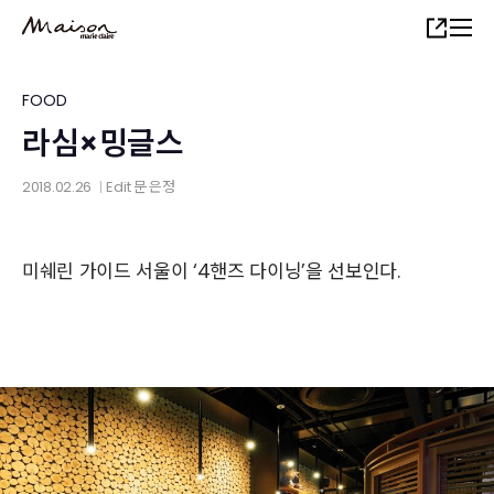
Skip
Share
to
main
content
FOOD
라심×밍글스
2018.02.26
Edit
문 은정
│
미쉐린 가이드 서울이 ‘4핸즈 다이닝’을 선보인다.