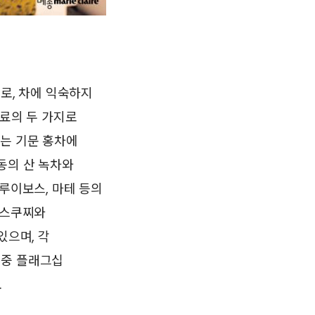
로, 차에 익숙하지
음료의 두 가지로
리는 기문 홍차에
동의 산 녹차와
루이보스, 마테 등의
파스쿠찌와
있으며, 각
 중 플래그십
.