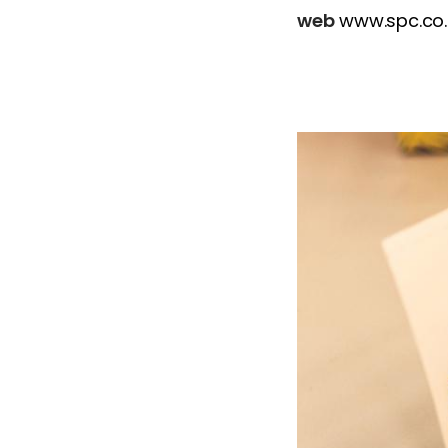
web
www.spc.co.