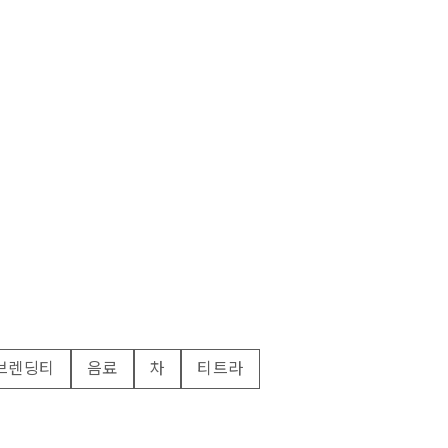
브렌딩티
음료
차
티트라