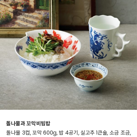
돌나물과 꼬막비빔밥
돌나물 3컵, 꼬막 600g, 밥 4공기, 실고추 1큰술, 소금 조금,