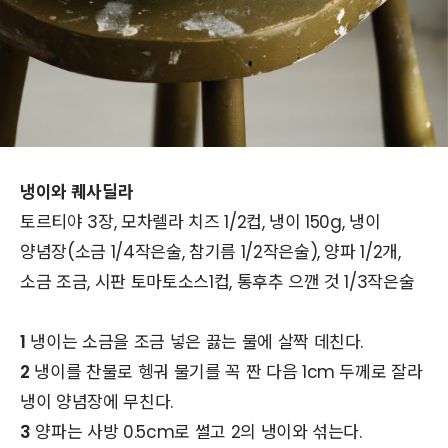
냉이와 퀘사딜라
토르티야 3장, 모차렐라 치즈 1/2컵, 냉이 150g, 냉이
양념장(소금 1/4작은술, 참기름 1/2작은술), 양파 1/2개,
소금 조금, 시판 토마토소스1컵, 통후추 으깬 것 1/3작은술
1
냉이는 소금을 조금 넣은 끓는 물에 살짝 데친다.
2
냉이를 찬물로 헹궈 물기를 꼭 짠 다음 1cm 두께로 잘라
냉이 양념장에 무친다.
3
양파는 사방 0.5cm로 썰고 2의 냉이와 섞는다.