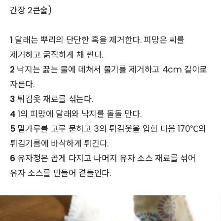
간장 2큰술)
1
달래는 뿌리의 단단한 혹을 제거한다. 피망은 씨를
제거하고 굵직하게 채 썬다.
2
낙지는 끓는 물에 데쳐서 물기를 제거하고 4cm 길이로
자른다.
3
튀김옷 재료를 섞는다.
4
1의 피망에 달래와 낙지를 돌돌 만다.
5
밀가루를 고루 묻히고 3의 튀김옷을 입힌 다음 170℃의
튀김기름에 바삭하게 튀긴다.
6
유자청은 곱게 다지고 나머지 유자 소스 재료를 섞어
유자 소스를 만들어 곁들인다.