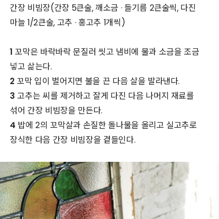
간장 비빔장(간장 5큰술, 깨소금 · 들기름 2큰술씩, 다진
마늘 1/2큰술, 고추 · 홍고추 1개씩)
1
꼬막은 바락바락 문질러 씻고 냄비에 물과 소금을 조금
넣고 삶는다.
2
꼬막 입이 벌어지면 불을 끈 다음 살을 발라낸다.
3
고추는 씨를 제거하고 잘게 다진 다음 나머지 재료를
섞어 간장 비빔장을 만든다.
4
밥에 2의 꼬막살과 손질한 돌나물을 올리고 실고추로
장식한 다음 간장 비빔장을 곁들인다.