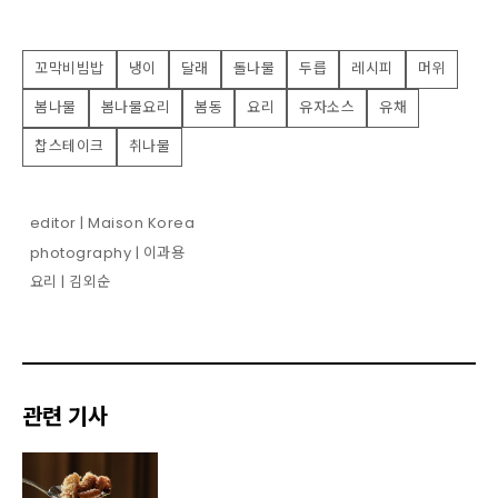
꼬막비빔밥
냉이
달래
돌나물
두릅
레시피
머위
봄나물
봄나물요리
봄동
요리
유자소스
유채
찹스테이크
취나물
editor | Maison Korea
photography | 이과용
요리 | 김외순
관련 기사