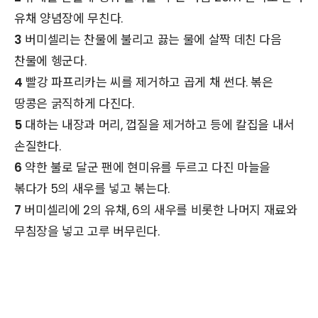
유채 양념장에 무친다.
3
버미셀리는 찬물에 불리고 끓는 물에 살짝 데친 다음
찬물에 헹군다.
4
빨강 파프리카는 씨를 제거하고 곱게 채 썬다. 볶은
땅콩은 굵직하게 다진다.
5
대하는 내장과 머리, 껍질을 제거하고 등에 칼집을 내서
손질한다.
6
약한 불로 달군 팬에 현미유를 두르고 다진 마늘을
볶다가 5의 새우를 넣고 볶는다.
7
버미셀리에 2의 유채, 6의 새우를 비롯한 나머지 재료와
무침장을 넣고 고루 버무린다.