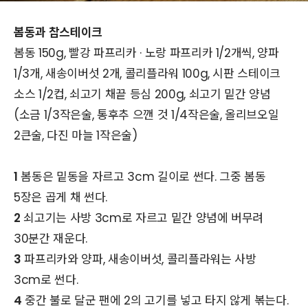
봄동과 찹스테이크
봄동 150g, 빨강 파프리카 · 노랑 파프리카 1/2개씩, 양파
1/3개, 새송이버섯 2개, 콜리플라워 100g, 시판 스테이크
소스 1/2컵, 쇠고기 채끝 등심 200g, 쇠고기 밑간 양념
(소금 1/3작은술, 통후추 으깬 것 1/4작은술, 올리브오일
2큰술, 다진 마늘 1작은술)
1
봄동은 밑동을 자르고 3cm 길이로 썬다. 그중 봄동
5장은 곱게 채 썬다.
2
쇠고기는 사방 3cm로 자르고 밑간 양념에 버무려
30분간 재운다.
3
파프리카와 양파, 새송이버섯, 콜리플라워는 사방
3cm로 썬다.
4
중간 불로 달군 팬에 2의 고기를 넣고 타지 않게 볶는다.