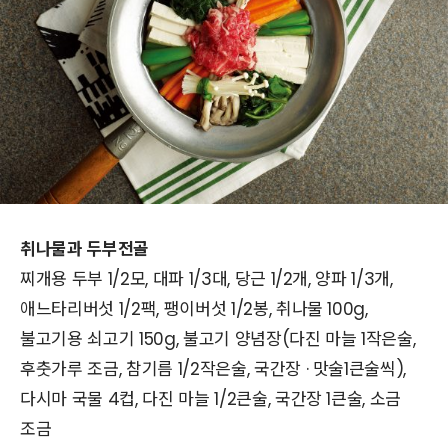
취나물과 두부전골
찌개용 두부 1/2모, 대파 1/3대, 당근 1/2개, 양파 1/3개,
애느타리버섯 1/2팩, 팽이버섯 1/2봉, 취나물 100g,
불고기용 쇠고기 150g, 불고기 양념장(다진 마늘 1작은술,
후춧가루 조금, 참기름 1/2작은술, 국간장 · 맛술1큰술씩),
다시마 국물 4컵, 다진 마늘 1/2큰술, 국간장 1큰술, 소금
조금