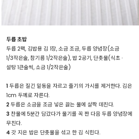
두릅 초밥
두릅 2팩, 김밥용 김 1장, 소금 조금, 두릅 양념장(소금
1/3작은술, 참기름 1/2작은술), 밥 2공기, 단촛물(식초 ·
설탕 1큰술씩, 소금 1/2작은술)
1
두릅은 질긴 밑동을 자르고 줄기의 가시를 제거한다. 김은
1cm 두께로 자른다.
2
두릅은 소금을 조금 넣은 끓는 물에 살짝 데친다.
3
찬물에 5분간 담갔다가 물기를 꼭 짠 다음 두릅 양념장에
무친다.
4
갓 지은 밥은 단촛물을 섞고 한 김 식힌다.