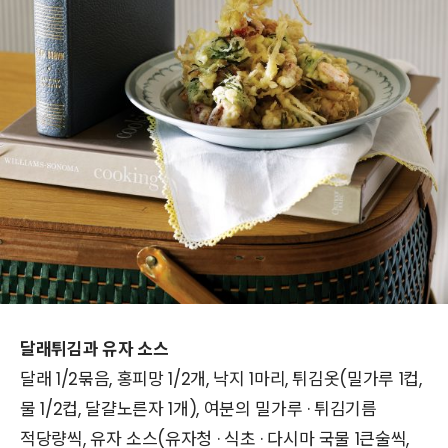
달래튀김과 유자 소스
달래 1/2묶음, 홍피망 1/2개, 낙지 1마리, 튀김옷(밀가루 1컵,
물 1/2컵, 달걀노른자 1개), 여분의 밀가루 · 튀김기름
적당량씩, 유자 소스(유자청 · 식초 · 다시마 국물 1큰술씩,