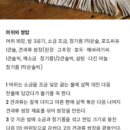
머위와 쌈밥
머위 16장, 밥 3공기, 소금 조금, 참기름 1작은술, 포도씨유
1큰술, 견과류 쌈장(된장 · 고추장 · 호두 · 해바라기씨
1큰술씩, 깨소금 · 참기름1/2큰술씩, 설탕 · 다진 마늘 ·
참기름 1작은술씩)
1
머위는 소금을 조금 넣은 끓는 물에 살짝 데친 다음
찬물에 담갔다가 물기를 꼭 짠다.
2
견과류는 잘게 다지고 마른 팬에 살짝 볶은 다음 나머지
견과류 쌈장 재료를 섞어 쌈장을 만든다.
3
갓 지은 밥에 소금과 참기름을 섞고 한입 크기로 뭉친
다음 1의 머위잎으로 감싼다. 2의 견과류 쌈장을 곁들인다.