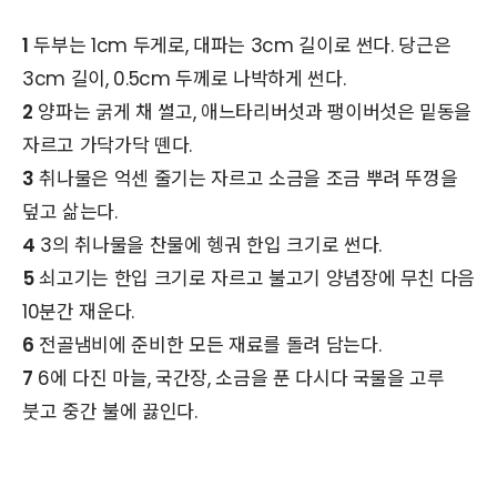
1
두부는 1cm 두게로, 대파는 3cm 길이로 썬다. 당근은
3cm 길이, 0.5cm 두께로 나박하게 썬다.
2
양파는 굵게 채 썰고, 애느타리버섯과 팽이버섯은 밑동을
자르고 가닥가닥 뗀다.
3
취나물은 억센 줄기는 자르고 소금을 조금 뿌려 뚜껑을
덮고 삶는다.
4
3의 취나물을 찬물에 헹궈 한입 크기로 썬다.
5
쇠고기는 한입 크기로 자르고 불고기 양념장에 무친 다음
10분간 재운다.
6
전골냄비에 준비한 모든 재료를 돌려 담는다.
7
6에 다진 마늘, 국간장, 소금을 푼 다시다 국물을 고루
붓고 중간 불에 끓인다.