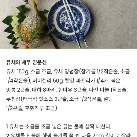
유채와 새우 얌운센
유채 150g, 소금 조금, 유채 양념장(참기름 1/2작은술, 소금
1/4작은술), 버미셀리 50g, 빨강 파프리카 1/4개, 볶은
땅콩 2큰술, 대하 8마리, 현미유 3큰술, 다진 마늘 1작은술,
무침장(태국식 핫소스 2큰술, 소금 1/2작은술, 설탕
1/2큰술, 후춧가루 조금)
1
유채는 소금을 조금 넣은 끓는 물에 살짝 데친다.
2
유채를 찬물에 헹궈 물기를 꼭 짠 다음 2cm 길이로 잘라