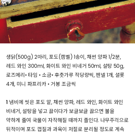
생닭(500g) 2마리, 포도(캠벨) 1송이, 채썬 양파 1/2분,
레드 와인 300ml, 화이트 와인 비네거 50ml, 설탕 50g,
로즈메리• 타임 • 소금• 후춧가루 적당량씩, 펜넬 1개, 셜롯
4개, 미니 파프리카 • 거봉 조금씩
1
냄비에 씻은 포도 알, 채썬 양파, 레드 와인, 화이트 와인
비네거, 설탕을 넣고 끓이다가 보글보글 끓으면 불을
약하게 줄여 국물이 자작해질 때까지 졸인다. 나무주걱으로
뒤적이며 포도 껍질과 과육이 저절로 분리될 정도로 계속