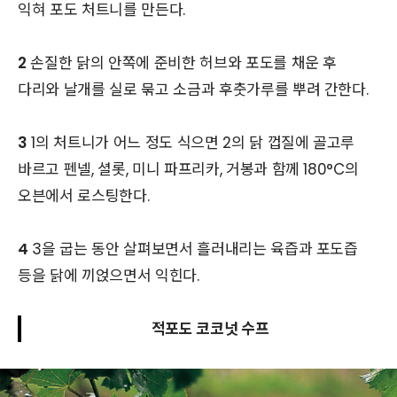
익혀 포도 처트니를 만든다.
2
손질한 닭의 안쪽에 준비한 허브와 포도를 채운 후
다리와 날개를 실로 묶고 소금과 후춧가루를 뿌려 간한다.
3
1의 처트니가 어느 정도 식으면 2의 닭 껍질에 골고루
바르고 펜넬, 셜롯, 미니 파프리카, 거봉과 함께 180°C의
오븐에서 로스팅한다.
4
3을 굽는 동안 살펴보면서 흘러내리는 육즙과 포도즙
등을 닭에 끼얹으면서 익힌다.
적포도 코코넛 수프