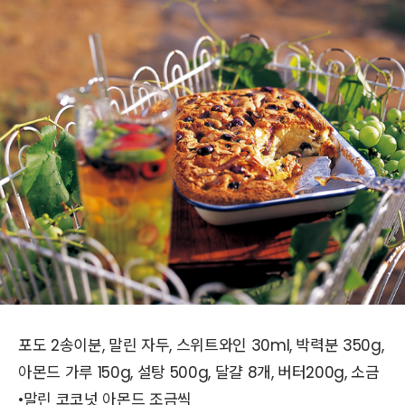
포도 2송이분, 말린 자두, 스위트와인 30ml, 박력분 350g,
아몬드 가루 150g, 설탕 500g, 달걀 8개, 버터200g, 소금
•말린 코코넛 아몬드 조금씩