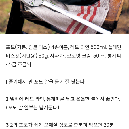
포드(거봉, 캠벨 믹스) 4송이분, 레드 와인 500ml, 플레인
비스킷(시판용) 50g, 사과1개, 코코넛 크림 150ml, 통계피
•소금 조금씩
1
줄기에서 딴 포도 알을 물에 잘 씻는다.
2
냄비에 레드 와인, 통계피를 담고 은은한 불에서 끓인다.
(포도 알 일부는 남겨둔다)
3
2의 포도가 쉽게 으깨질 정도로 충분히 익으면 20분