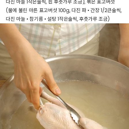
다진 마늘 1작은술씩, 흰 후춧가루 조금), 볶은 표고버섯
(물에 불린 마른 표고버섯 100g, 다진 파 • 간장 1/2큰술씩,
다진 마늘 • 참기름 • 설탕 1작은술씩, 후춧가루 조금)