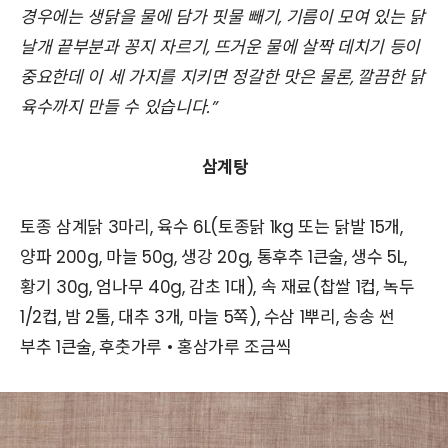
경우에는 생닭을 물에 담가 핏물 빼기, 기름이 모여 있는 닭
날개 끝부분과 꽁지 자르기, 뜨거운 물에 살짝 데치기 등이
중요한데 이 세 가지를 지키면 정갈한 맛은 물론, 깔끔한 닭
육수까지 만들 수 있습니다.”
삼계탕
토종 삼계닭 3마리, 육수 6L(토종닭 1kg 또는 닭발 15개,
양파 200g, 마늘 50g, 생강 20g, 통후추 1큰술, 생수 5L,
황기 30g, 엄나무 40g, 감초 1대), 속 재료(찹쌀 1컵, 녹두
1/2컵, 밤 2톨, 대추 3개, 마늘 5쪽), 수삼 1뿌리, 송송 썬
부추 1큰술, 후춧가루 • 홍삼가루 조금씩