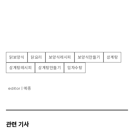
닭보양식
닭요리
보양식레시피
보양식만들기
삼계탕
삼계탕레시피
삼계탕만들기
임자수탕
editor | 메종
관련 기사