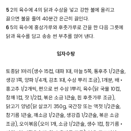
5
2의 육수에 4의 닭과 수삼을 넣고 강한 불에 올리고
끓으면 불을 줄여 40분간 은근히 끓인다.
6
5의 육수에 홍삼가루와 후춧가루로 간을 한 다음 그릇에
닭과 육수를 담고 송송 썬 부추를 얹어 낸다.
임자수탕
토종닭 1마리(생수 15컵, 대파 1대, 마늘 5쪽, 통후추 1/2큰술,
생강 1쪽, 양파 1/4개, 감초 1대, 수삼 뿌리 조금), 1개분, 배 •
홍고추 1/2개씩, 편으로 썬 수삼 1뿌리, 육수(닭 국물 10컵,
참깨 1컵, 잣 1/2컵, 볶은 소금 1큰술, 흰 후춧가루 조금),
닭고기 양념(닭 살코기 350g, 국간장 또는 액젓 1/2큰술,
참기름 1큰술, 깨소금 1/2큰술, 생강즙 1/2큰술, 볶은 소금
조금), 오이볶음(오이 1개, 소금 1/2큰술, 생수 1컵, 참기름 •