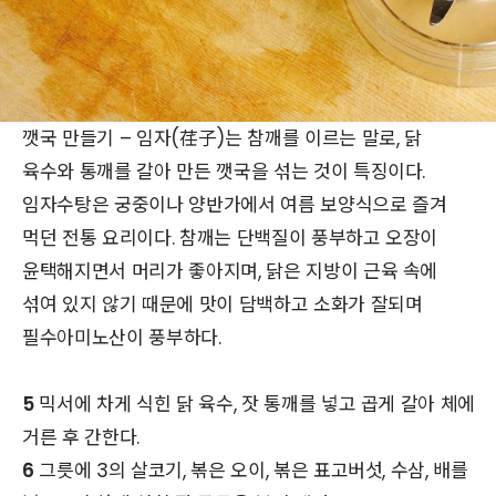
깻국 만들기 – 임자(荏子)는 참깨를 이르는 말로, 닭
육수와 통깨를 갈아 만든 깻국을 섞는 것이 특징이다.
임자수탕은 궁중이나 양반가에서 여름 보양식으로 즐겨
먹던 전통 요리이다. 참깨는 단백질이 풍부하고 오장이
윤택해지면서 머리가 좋아지며, 닭은 지방이 근육 속에
섞여 있지 않기 때문에 맛이 담백하고 소화가 잘되며
필수아미노산이 풍부하다.
5
믹서에 차게 식힌 닭 육수, 잣 통깨를 넣고 곱게 갈아 체에
거른 후 간한다.
6
그릇에 3의 살코기, 볶은 오이, 볶은 표고버섯, 수삼, 배를