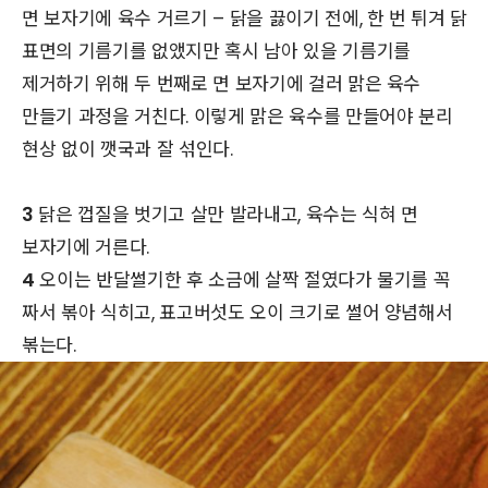
면 보자기에 육수 거르기 – 닭을 끓이기 전에, 한 번 튀겨 닭
표면의 기름기를 없앴지만 혹시 남아 있을 기름기를
제거하기 위해 두 번째로 면 보자기에 걸러 맑은 육수
만들기 과정을 거친다. 이렇게 맑은 육수를 만들어야 분리
현상 없이 깻국과 잘 섞인다.
3
닭은 껍질을 벗기고 살만 발라내고, 육수는 식혀 면
보자기에 거른다.
4
오이는 반달썰기한 후 소금에 살짝 절였다가 물기를 꼭
짜서 볶아 식히고, 표고버섯도 오이 크기로 썰어 양념해서
볶는다.