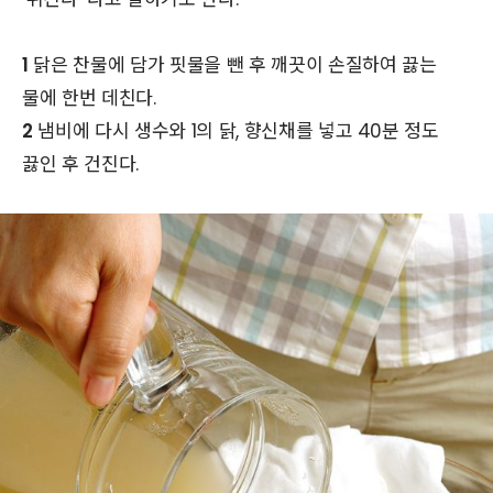
1
닭은 찬물에 담가 핏물을 뺀 후 깨끗이 손질하여 끓는
물에 한번 데친다.
2
냄비에 다시 생수와 1의 닭, 향신채를 넣고 40분 정도
끓인 후 건진다.