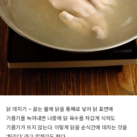
닭 데치기 – 끓는 물에 닭을 통쨰로 넣어 닭 표면에
기름기를 녹여내면 나중에 닭 육수를 차갑게 식혀도
기름기가 뜨지 않는다. 이렇게 닭을 순식간에 데치는 것을
‘튀긴다’ 라고 말하기도 한다.