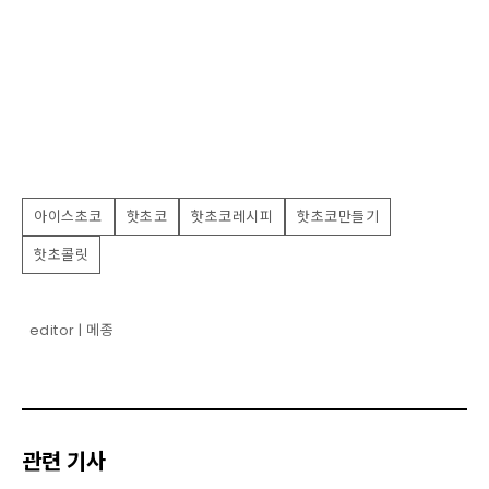
아이스초코
핫초코
핫초코레시피
핫초코만들기
핫초콜릿
editor | 메종
관련 기사