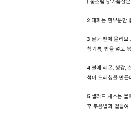
1
통조림 닭가슴살은 
2
대파는 흰부분만 잘
3
달군 팬에 올리브 
참기름, 밥을 넣고 
4
볼에 레몬, 생강,
섞어 드레싱을 만든다
5
샐러드 채소는 물
후 볶음밥과 곁들여 