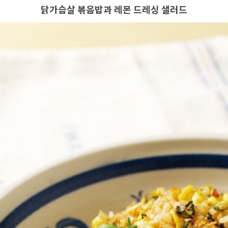
닭가슴살 볶음밥과
레몬 드레싱 샐러드