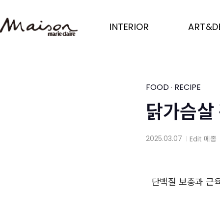
Skip
to
INTERIOR
ART&D
main
content
FOOD
RECIPE
·
닭가슴살 
2025.03.07
Edit
메종
│
단백질 보충과 근육