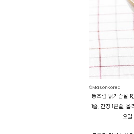
©MaisonKorea
통조림 닭가슴살 1캔(
1줌, 간장 1큰술,
오일 