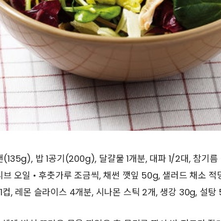
135g), 밥 1공기(200g), 달걀물 1개분, 대파 1/2대, 참
 올리브 오일 • 후춧가루 조금씩, 채썬 깻잎 50g, 샐러드 채소 
1컵, 레몬 슬라이스 4개분, 시나몬 스틱 2개, 생강 30g, 설탕 