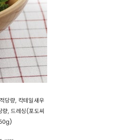
기름 적당량, 칵테일새우
적당량, 드레싱(포도씨
50g)