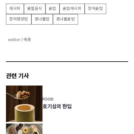
레시피
봄철음식
솥밥
솥밥레시피
장어솥밥
장어영양밥
콩나물밥
콩나물솥밥
editor | 메종
관련 기사
FOOD
호기심의 한입