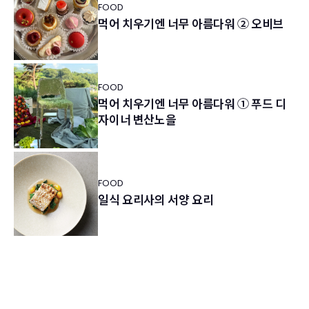
FOOD
먹어 치우기엔 너무 아름다워 ② 오비브
FOOD
먹어 치우기엔 너무 아름다워 ① 푸드 디
자이너 변산노을
FOOD
일식 요리사의 서양 요리