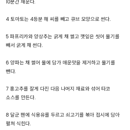
10분간 재운다.
4 토마토는 4등분 해 씨를 빼고 큐브 모양으로 썬다.
5 파프리카와 양상추는 굵게 채 썰고 깻잎은 씻어 물기를
빼서 굵게 채 썬다.
6 양파는 채 썰어 물에 담가 매운맛을 제거하고 물기를
뺀다.
7 홍고추를 잘게 다진 다음 나머지 재료와 섞어 타코
소스를 만든다.
8 달군 팬에 식용유를 두르고 쇠고기를 볶아 접시에 담아
펼쳐 식힌다.