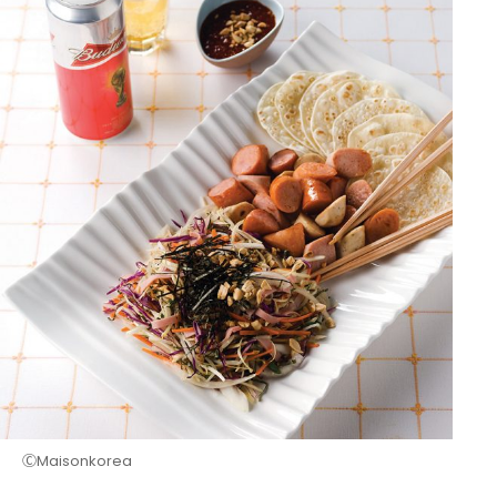
ⒸMaisonkorea