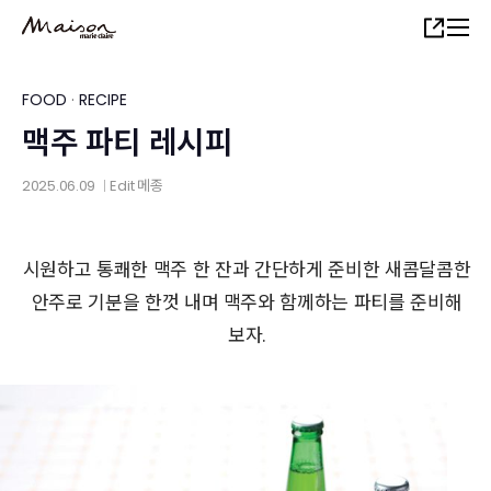
Skip
Share
to
main
content
FOOD
·
RECIPE
맥주 파티 레시피
2025.06.09
Edit
메종
│
시원하고 통쾌한 맥주 한 잔과 간단하게 준비한 새콤달콤한
안주로 기분을 한껏 내며 맥주와 함께하는 파티를 준비해
보자.