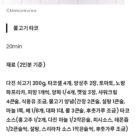
ⒸMaisonkorea
불고기 타코
20min
재료 (2인분 기준)
다진 쇠고기 200g, 타코셀 4개, 양상추 2장, 토마토, 노랑
파프리카, 피망 1개씩, 양파 1/4개, 깻잎 3장, 샤워크림
4큰술, 식용유 조금, 불고기 양념(간장 2큰술, 설탕 1큰술,
마늘 1쪽, 배 1/8개, 대파 1대, 물 3큰술, 후춧가루 조금) 타코
소스(홍고추 1/2개, 다진 마늘 1/2작은술, 피시소스, 레몬즙
1/2큰술씩, 설탕, 스리라차 소스 1작은술씩, 후춧가루 조금)