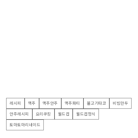
레시피
맥주
맥주안주
맥주파티
불고기타코
비빔만두
안주레시피
요리쿠킹
월드컵
월드컵정식
토마토마리네이드