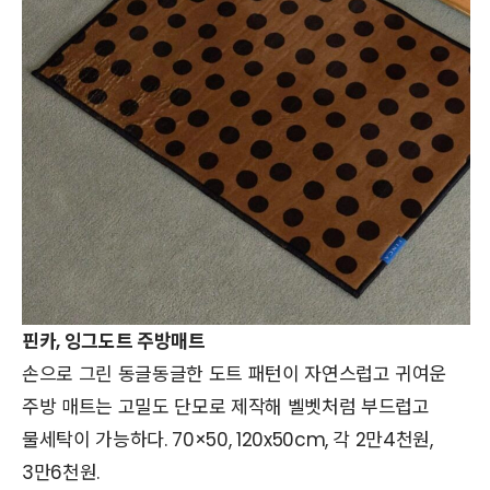
핀카, 잉그도트 주방매트
손으로 그린 동글동글한 도트 패턴이 자연스럽고 귀여운
주방 매트는 고밀도 단모로 제작해 벨벳처럼 부드럽고
물세탁이 가능하다. 70×50, 120x50cm, 각 2만4천원,
3만6천원.