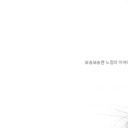
보송보송한 느낌의 이어