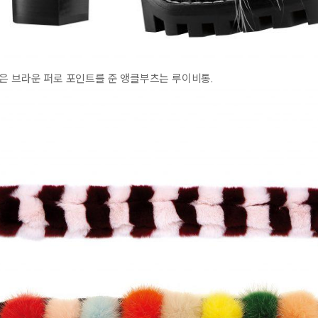
은 브라운 퍼로 포인트를 준 앵클부츠는 루이비통.