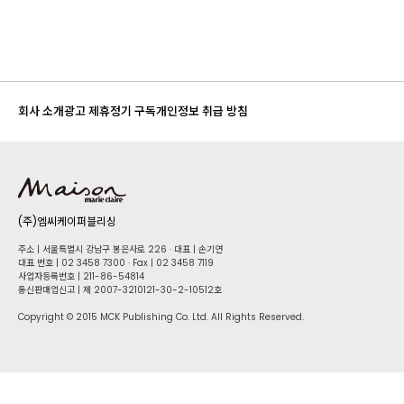
회사 소개
광고 제휴
정기 구독
개인정보 취급 방침
(주)엠씨케이퍼블리싱
주소 | 서울특별시 강남구 봉은사로 226 · 대표 | 손기연
대표 번호 | 02 34​58 7300 · Fax | 02 34​58 7119
사업자등록번호 | 211-86-5​4814
통신판매업신고 | 제 2007-3210121-30-2-10512호
Copyright © 2015 MCK Publishing Co. Ltd. All Rights Reserved.