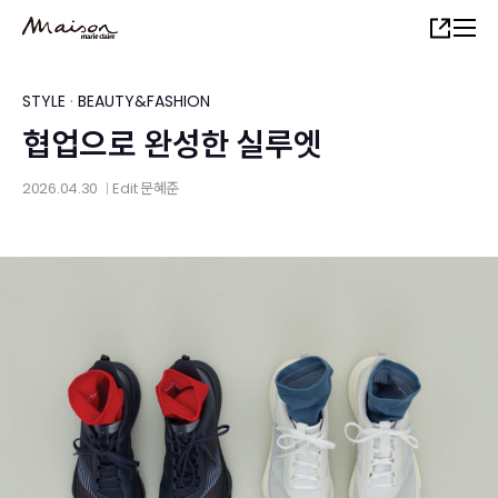
Skip
Share
to
main
content
STYLE
·
BEAUTY&FASHION
협업으로 완성한 실루엣
2026.04.30
Edit
문혜준
│