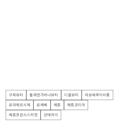
구찌뷰티
돌체앤가바나뷰티
디올뷰티
라보떼루이비통
로라메르시에
로에베
메종
메종코리아
메종프란시스커정
샹테카이