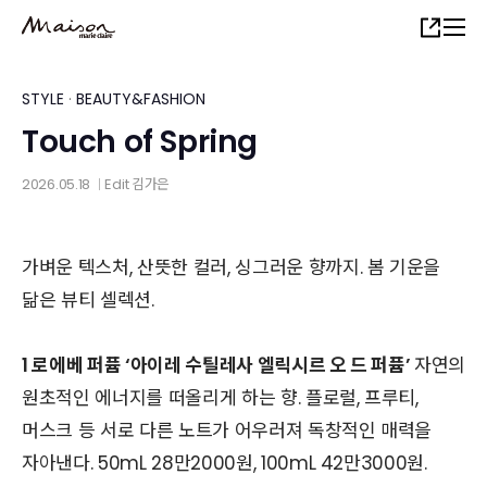
Skip
Share
to
main
content
STYLE
·
BEAUTY&FASHION
Touch of Spring
2026.05.18
Edit
김가은
│
가벼운 텍스처, 산뜻한 컬러, 싱그러운 향까지. 봄 기운을
닮은 뷰티 셀렉션.
1 로에베 퍼퓸 ‘아이레 수틸레사 엘릭시르 오 드 퍼퓸’
자연의
원초적인 에너지를 떠올리게 하는 향. 플로럴, 프루티,
머스크 등 서로 다른 노트가 어우러져 독창적인 매력을
자아낸다. 50mL 28만2000원, 100mL 42만3000원.