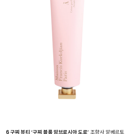
6 구찌 뷰티 ‘구찌 블룸 암브로시아 도로’
조향사 알베르토