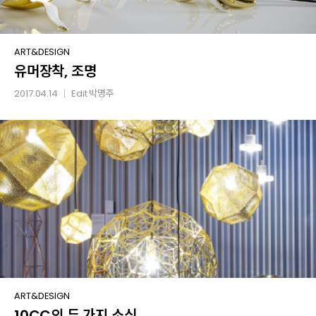
유머장착,
ART&DESIGN
유머장착, 조명
조명
2017.04.14
Edit
박명주
│
10CC의
ART&DESIGN
10CC의 두 가지 소식
두