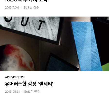
가지
2016.11.04
Edit
신 진수
│
소식
유머러스한
ART&DESIGN
유머러스한 감성 ‘셀레티’
감성
‘셀레티’
2016.08.31
Edit
신 진수
│