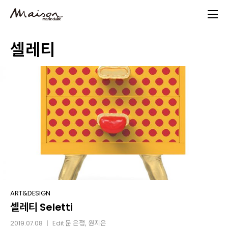
Skip
to
main
셀레티
content
셀레티
ART&DESIGN
셀레티 Seletti
Seletti
2019.07.08
Edit
문 은정
,
원지은
│