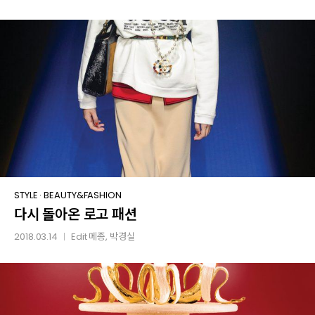
다시
STYLE
·
BEAUTY&FASHION
다시 돌아온 로고 패션
돌아온
로고
2018.03.14
Edit
메종
, 박경실
│
패션