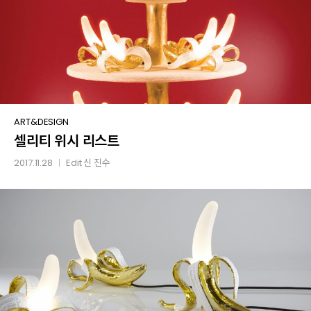
셀리티
ART&DESIGN
셀리티 위시 리스트
위시
리스트
2017.11.28
Edit
신 진수
│