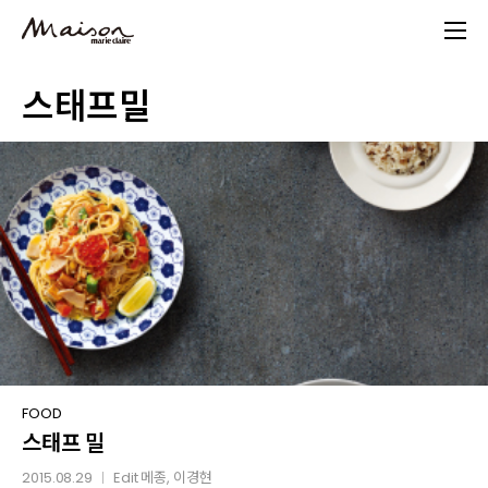
Skip
to
main
스태프밀
content
스태프
FOOD
스태프 밀
밀
2015.08.29
Edit
메종
, 이경현
│