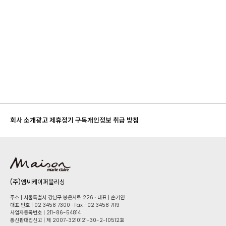
회사 소개
광고 제휴
정기 구독
개인정보 취급 방침
(주)엠씨케이퍼블리싱
주소 | 서울특별시 강남구 봉은사로 226 · 대표 | 손기연
대표 번호 | 02 34​58 7300 · Fax | 02 34​58 7119
사업자등록번호 | 211-86-5​4814
통신판매업신고 | 제 2007-3210121-30-2-10512호