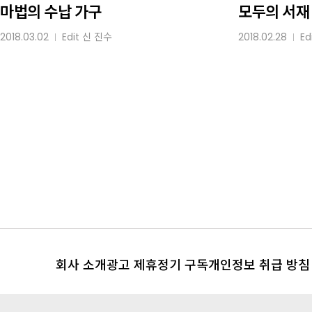
수납
서재
마법의 수납 가구
모두의 서재
가구
2018.03.02
Edit
신 진수
2018.02.28
Ed
│
│
회사 소개
광고 제휴
정기 구독
개인정보 취급 방침