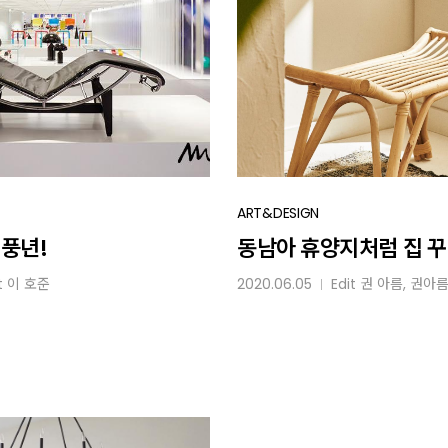
동남아
ART&DESIGN
휴양지처럼
 풍년!
동남아 휴양지처럼 집 
집
t
이 호준
2020.06.05
Edit
권 아름
, 권아
│
꾸미기