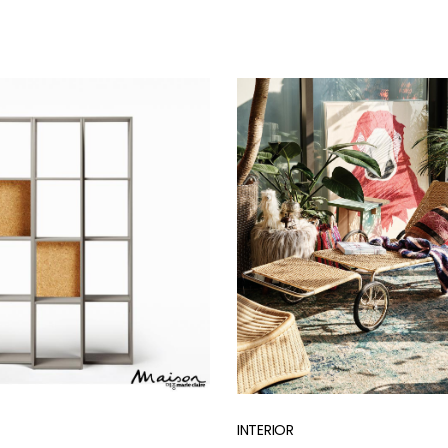
Bohemian
INTERIOR