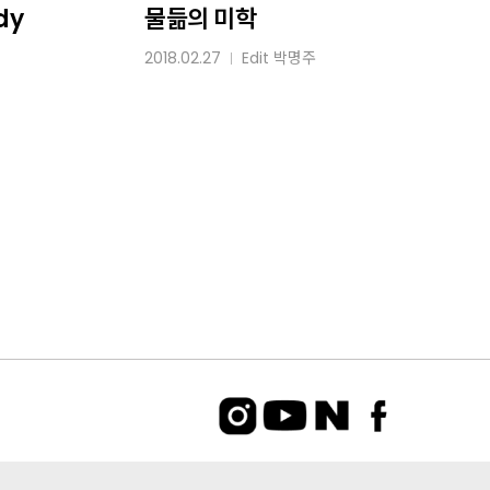
미학
dy
물듦의 미학
2018.02.27
Edit
박명주
│