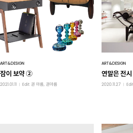
잠이
ART&DESIGN
연말은
ART&DESIGN
보약
전시
잠이 보약 ②
연말은 전시
②
풍년!
2021.01.11
Edit
권 아름
, 권아름
2020.11.27
Edi
│
│