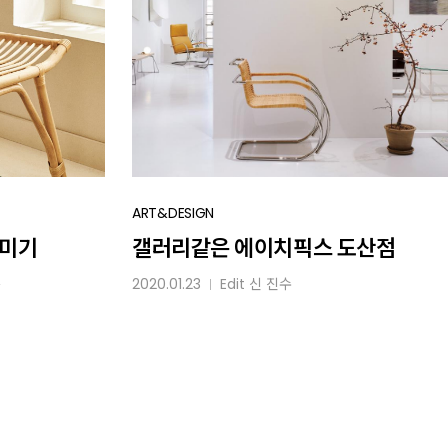
갤러리같은
ART&DESIGN
에이치픽스
꾸미기
갤러리같은 에이치픽스 도산점
도산점
름
2020.01.23
Edit
신 진수
│