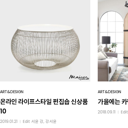
온라인
ART&DESIGN
가을에는
ART&DESIGN
라이프스타일
카펫을
온라인 라이프스타일 편집숍 신상품
가을에는 
편집숍
10
2018.09.11
Edi
│
신상품
10
2019.01.21
Edit
서윤 강
, 강서윤
│