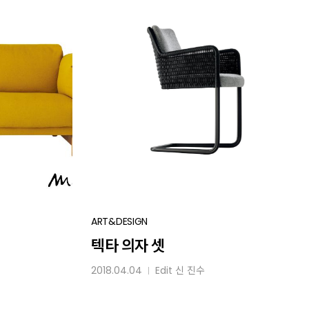
텍타
ART&DESIGN
의자
텍타 의자 셋
셋
2018.04.04
Edit
신 진수
│