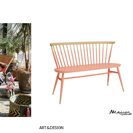
물듦의
ART&DESIGN