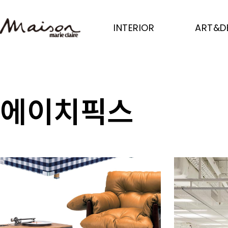
Skip
to
INTERIOR
ART&D
main
content
에이치픽스