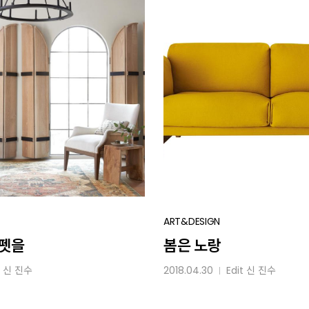
봄은
ART&DESIGN
노랑
카펫을
봄은 노랑
t
신 진수
2018.04.30
Edit
신 진수
│