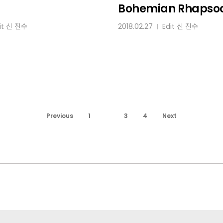
Rhapsody
Bohemian Rhapso
it
신 진수
2018.02.27
Edit
신 진수
│
Previous
1
2
3
4
Next