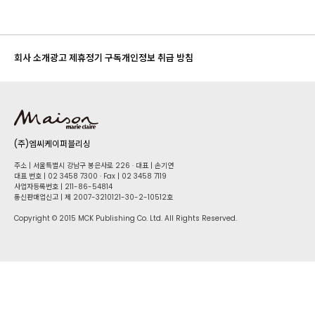
회사 소개
광고 제휴
정기 구독
개인정보 취급 방침
(주)엠씨케이퍼블리싱
주소 | 서울특별시 강남구 봉은사로 226 · 대표 | 손기연
대표 번호 | 02 34​58 7300 · Fax | 02 34​58 7119
사업자등록번호 | 211-86-5​4814
통신판매업신고 | 제 2007-3210121-30-2-10512호
Copyright © 2015 MCK Publishing Co. Ltd. All Rights Reserved.