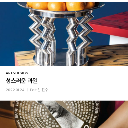
성스러운
ART&DESIGN
성스러운 과일
과일
2022.01.24
Edit
신 진수
│