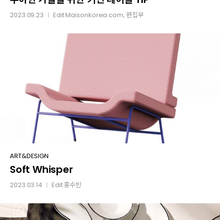
위한
2023.09.23
Edit
Maisonkorea.com
, 편집부
│
키친
테이블
TIP
Soft
ART&DESIGN
Soft Whisper
Whisper
2023.03.14
Edit
홍수빈
│