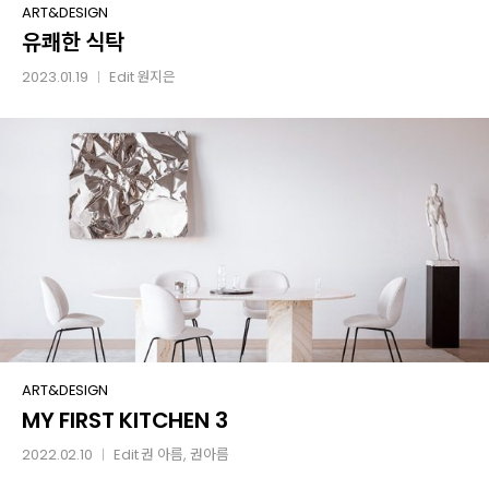
유쾌한
ART&DESIGN
유쾌한 식탁
식탁
2023.01.19
Edit
원지은
│
MY
ART&DESIGN
MY FIRST KITCHEN 3
FIRST
KITCHEN
2022.02.10
Edit
권 아름
, 권아름
│
3