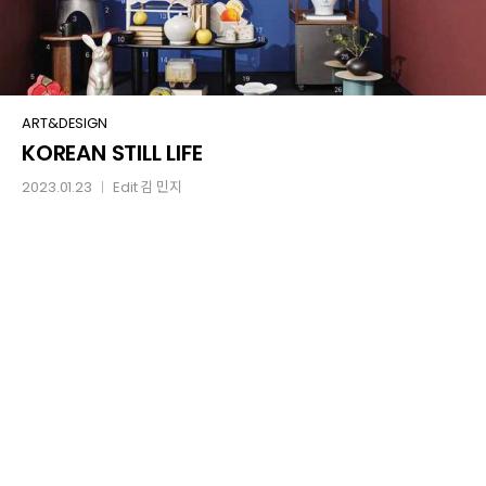
KOREAN
ART&DESIGN
KOREAN STILL LIFE
STILL
LIFE
2023.01.23
Edit
김 민지
│