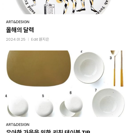
올해의
ART&DESIGN
올해의 달력
달력
2024.01.25
Edit
원지은
│
우아한
ART&DESIGN
우아한 가을을 위한 키친 테이블 TIP
가을을