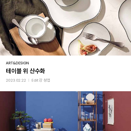
테이블
ART&DESIGN
테이블 위 산수화
위
산수화
2023.02.22
Edit
강 성엽
│