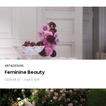
Feminine
ART&DESIGN
Feminine Beauty
Beauty
2025.05.13
Edit
신 진수
│