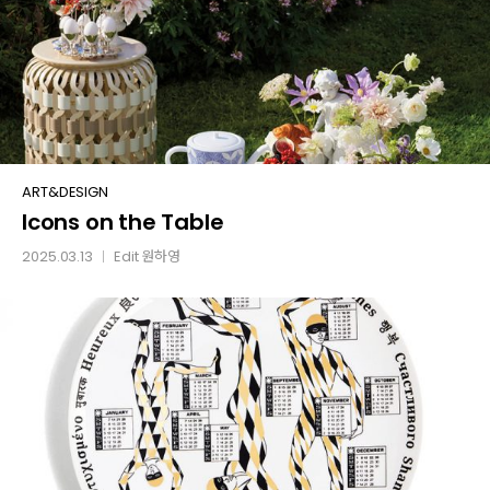
Icons
ART&DESIGN
Icons on the Table
on
the
2025.03.13
Edit
원하영
│
Table