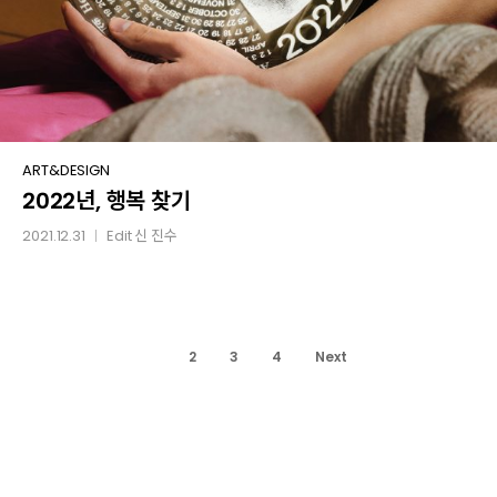
2022년,
ART&DESIGN
2022년, 행복 찾기
행복
찾기
2021.12.31
Edit
신 진수
│
1
2
3
4
Next