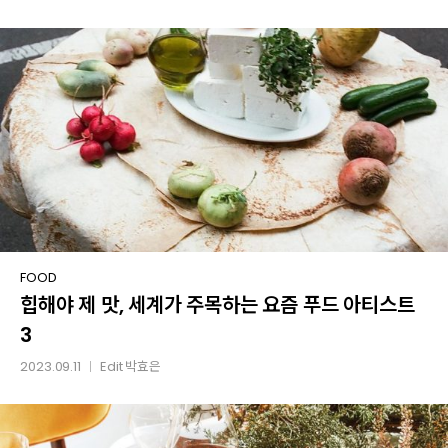
홈파티
요리
힙해야
FOOD
힙해야 제 맛, 세계가 주목하는 요즘 푸드 아티스트
제
맛,
3
세계가
2023.09.11
Edit
박효은
│
주목하는
요즘
푸드