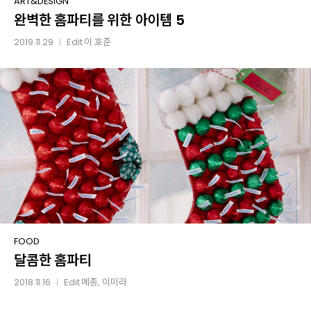
완벽한
ART&DESIGN
완벽한 홈파티를 위한 아이템 5
홈파티를
위한
2019.11.29
Edit
이 호준
│
아이템
5
달콤한
FOOD
달콤한 홈파티
홈파티
2018.11.16
Edit
메종
, 이미라
│