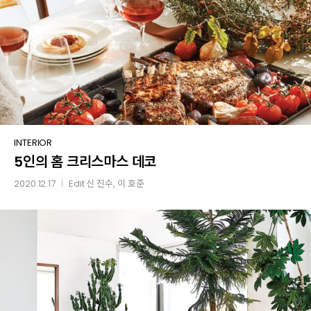
아티스트
3
5인의
INTERIOR
5인의 홈 크리스마스 데코
홈
크리스마스
2020.12.17
Edit
신 진수
,
이 호준
│
데코