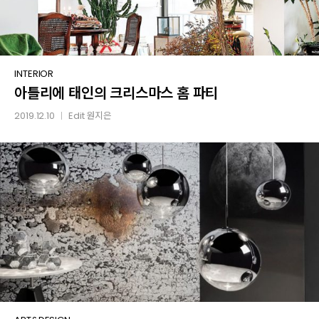
아틀리에
INTERIOR
아틀리에 태인의 크리스마스 홈 파티
태인의
크리스마스
2019.12.10
Edit
원지은
│
홈
파티