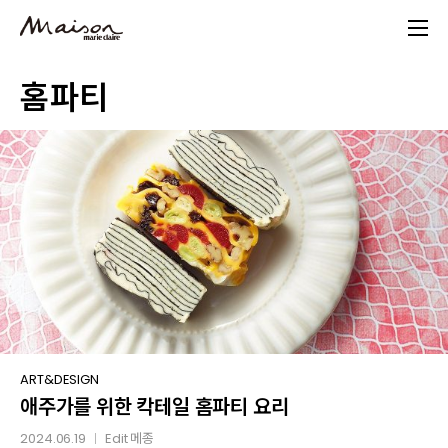
Skip
to
main
홈파티
content
애주가를
ART&DESIGN
애주가를 위한 칵테일 홈파티 요리
위한
칵테일
2024.06.19
Edit
메종
│