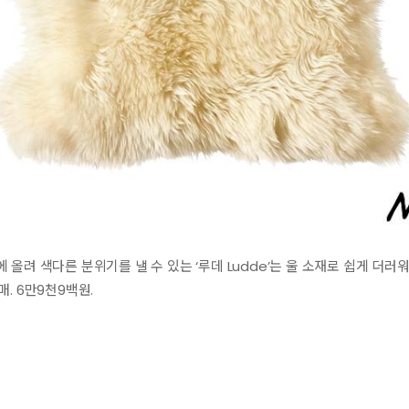
올려 색다른 분위기를 낼 수 있는 ‘루데 Ludde’는 울 소재로 쉽게 더
. 6만9천9백원.