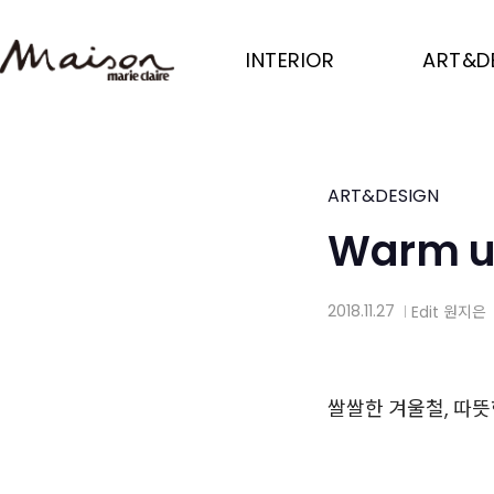
Skip
to
INTERIOR
ART&D
main
content
ART&DESIGN
Warm u
2018.11.27
Edit
원지은
│
쌀쌀한 겨울철, 따뜻