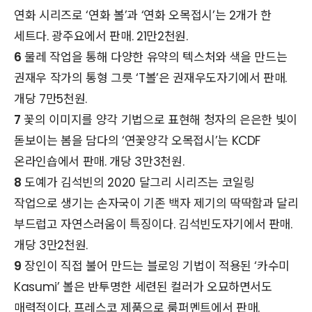
연화 시리즈로 ‘연화 볼’과 ‘연화 오목접시’는 2개가 한
세트다. 광주요에서 판매. 21만2천원.
6
물레 작업을 통해 다양한 유약의 텍스처와 색을 만드는
권재우 작가의 통형 그릇 ‘T볼’은 권재우도자기에서 판매.
개당 7만5천원.
7
꽃의 이미지를 양각 기법으로 표현해 청자의 은은한 빛이
돋보이는 봄을 담다의 ‘연꽃양각 오목접시’는 KCDF
온라인숍에서 판매. 개당 3만3천원.
8
도예가 김석빈의 2020 달그리 시리즈는 코일링
작업으로 생기는 손자국이 기존 백자 제기의 딱딱함과 달리
부드럽고 자연스러움이 특징이다. 김석빈도자기에서 판매.
개당 3만2천원.
9
장인이 직접 불어 만드는 블로잉 기법이 적용된 ‘카수미
Kasumi’ 볼은 반투명한 세련된 컬러가 오묘하면서도
매력적이다. 프레스코 제품으로 룸퍼멘트에서 판매.