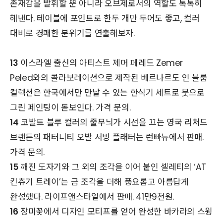
존재감을 발휘할 뿐 아니라 오브제로서의 역할도 톡톡히
해낸다. 테이블에 포인트로 한두 개만 두어도 좋고, 컬러
대비로 경쾌한 분위기를 연출해보자.
13
이스라엘 출신의 아티스트 제머 페레드 Zemer
Peled와의 콜라보레이션으로 제작된 베르나르도 인 블룸
컬렉션은 한국에서만 만날 수 있는 한식기 세트로 붓으로
그린 페인팅이 돋보인다. 가격 문의.
14
코발트 블루 컬러의 줄무늬가 시선을 끄는 영국 리처드
브랜든의 패터니티 오발 서빙 플래터는 런빠뉴에서 판매.
가격 문의.
15
깨진 도자기와 그 외의 조각을 이어 붙인 셀레티의 ‘AT
킨츄기 트레이’는 금 조각을 더해 풍요롭고 아름답게
완성했다. 라이프앤스타일에서 판매. 41만9천원.
16
장미꽃에서 디자인 모티프를 얻어 완성한 바카라의 스윙