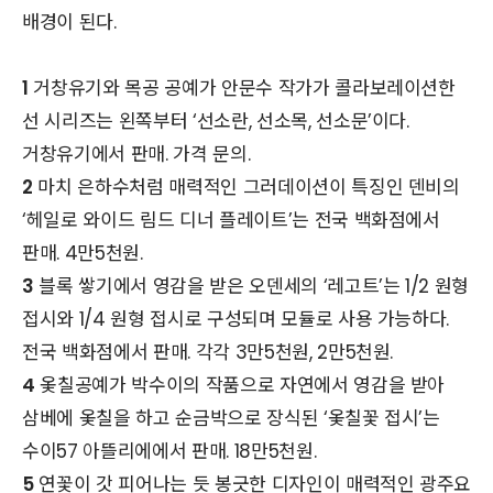
배경이 된다.
1
거창유기와 목공 공예가 안문수 작가가 콜라보레이션한
선 시리즈는 왼쪽부터 ‘선소란, 선소목, 선소문’이다.
거창유기에서 판매. 가격 문의.
2
마치 은하수처럼 매력적인 그러데이션이 특징인 덴비의
‘헤일로 와이드 림드 디너 플레이트’는 전국 백화점에서
판매. 4만5천원.
3
블록 쌓기에서 영감을 받은 오덴세의 ‘레고트’는 1/2 원형
접시와 1/4 원형 접시로 구성되며 모듈로 사용 가능하다.
전국 백화점에서 판매. 각각 3만5천원, 2만5천원.
4
옻칠공예가 박수이의 작품으로 자연에서 영감을 받아
삼베에 옻칠을 하고 순금박으로 장식된 ‘옻칠꽃 접시’는
수이57 아뜰리에에서 판매. 18만5천원.
5
연꽃이 갓 피어나는 듯 봉긋한 디자인이 매력적인 광주요