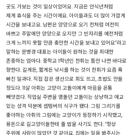
곳도 가보는 것이 일상이었어요. 지금은 안식년처럼
제게 휴식을 주는 시간이에요. 아이들과도 더 많이 가깝게
시간을 보내고요. 남편은 양양으로 오기 전처럼 여전히
바쁘고 주말에만 양양으로 오지만 그 빈자리를 예전처럼
크게 느끼지 못할 만큼 충만한 시간을 보내고 있어요”라고
말하는 문병경 대표는 아이들이 원하는 것을 최대한
존중하는 엄마다. 중학교 1학년인 찬휘는 틈만 나면 바다로
향한다. 길게든, 짧게든 낚시를 하는 것이 찬휘가 요즘 푹
빠진 일과다. 직접 잡은 생선으로 회도 뜨고, 초밥도 만들
정도다. 11살 아휘는 고양이 고돌이에게 마음을 온통
빼앗겼다. 작업실 주변을 맴돌던 고돌이는 상냥하고 애교
있는 성격 덕분에 셉템버의 식구가 됐다. 그림 그리기를
좋아하는 아휘의 그림에는 고양이가 등장하기 시작했고,
용돈으로 길고양이들한테 줄 밥을 사기도 한다. “항상
주위에 사람이 많았던 것 같아요. 집에는 일을 봐주시는