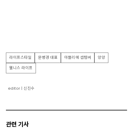
라이프스타일
문병경 대표
아뜰리에 셉템버
양양
웰니스 라이프
editor | 신진수
관련 기사