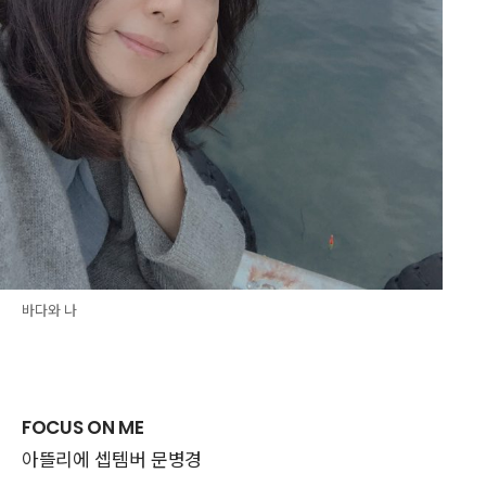
바다와 나
FOCUS ON ME
아뜰리에 셉템버 문병경