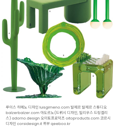
루이스 히메노 디자인 luisgimeno.com 발제르 발제르 스튜디오
balzerbalzer.com 아도르노(드뤼시 디자인, 빌리우스 드링겔리
스) adorno.design 오이토프로덕츠 oitoproducts.com 코르시
디자인 corsidesign.it 퀴부 qeeboo.kr