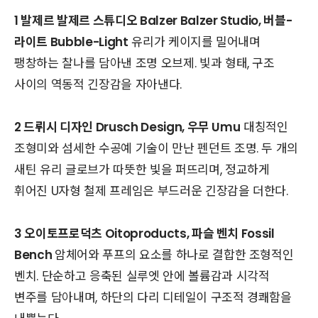
1 발제르 발제르 스튜디오 Balzer Balzer Studio, 버블-
라이트 Bubble-Light
유리가 케이지를 밀어내며
팽창하는 찰나를 담아낸 조명 오브제. 빛과 형태, 구조
사이의 역동적 긴장감을 자아낸다.
2 드뤼시 디자인 Drusch Design, 우무 Umu
대칭적인
조형미와 섬세한 수공예 기술이 만난 펜던트 조명. 두 개의
새틴 유리 글로브가 따뜻한 빛을 퍼뜨리며, 정교하게
휘어진 U자형 철제 프레임은 부드러운 긴장감을 더한다.
3 오이토프로덕츠 Oitoproducts, 파슬 벤치 Fossil
Bench
암체어와 푸프의 요소를 하나로 결합한 조형적인
벤치. 단순하고 응축된 실루엣 안에 볼륨감과 시각적
변주를 담아내며, 하단의 다리 디테일이 구조적 경쾌함을