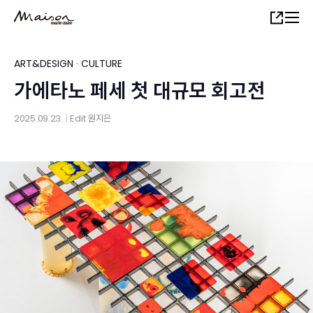
Skip
Share
to
main
content
ART&DESIGN
·
CULTURE
가에타노 페세 첫 대규모 회고전
2025.09.23
Edit
원지은
│