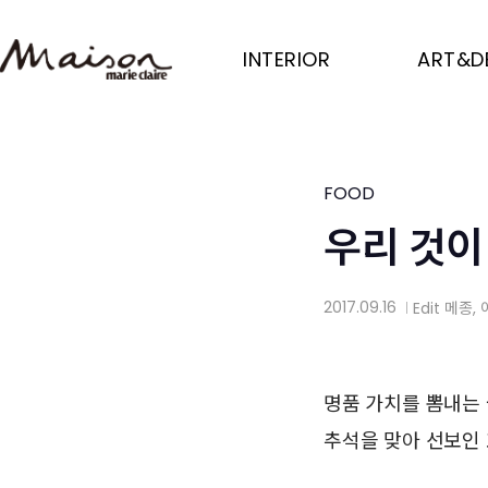
Skip
to
INTERIOR
ART&D
main
content
FOOD
우리 것이
2017.09.16
Edit
메종
,
│
명품 가치를 뽐내는 
추석을 맞아 선보인 