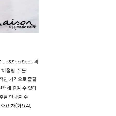
ub&Spa Seoul의
‘어울림 주’를
리적인 가격으로 즐길
택해 즐길 수 있다.
통주를 만나볼 수
화요 차(화요41,