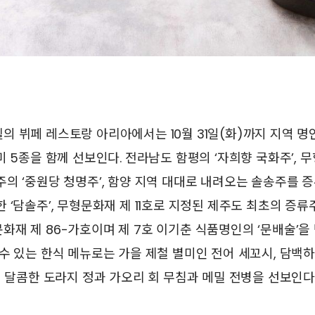
 뷔페 레스토랑 아리아에서는 10월 31일(화)까지 지역 명
미 5종을 함께 선보인다. 전라남도 함평의 ‘자희향 국화주’, 
의 ‘중원당 청명주’, 함양 지역 대대로 내려오는 솔송주를 증
 ‘담솔주’, 무형문화재 제 11호로 지정된 제주도 최초의 증류주
재 제 86-가호이며 제 7호 이기춘 식품명인의 ‘문배술’을 
수 있는 한식 메뉴로는 가을 제철 별미인 전어 세꼬시, 담백
린 달콤한 도라지 정과 가오리 회 무침과 메밀 전병을 선보인다. 