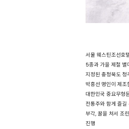
서울 웨스틴조선호텔의
5종과 가을 제철 별
지정된 충청북도 청주
박흥선 명인이 제조한
대한민국 중요무형문화
전통주와 함게 즐길 
부각, 꿀을 쳐서 조
진행