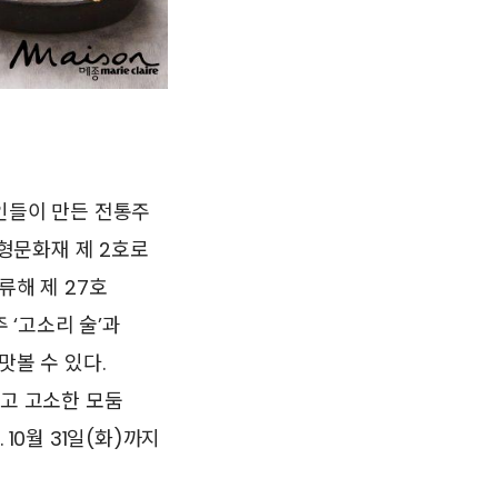
인들이 만든 전통주
무형문화재 제 2호로
류해 제 27호
 ‘고소리 술’과
맛볼 수 있다.
하고 고소한 모둠
10월 31일(화)까지