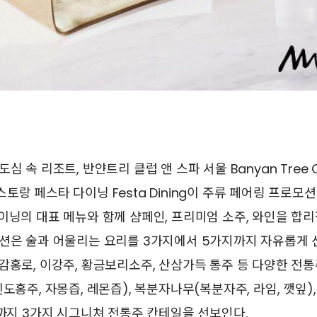
심 속 리조트, 반얀트리 클럽 앤 스파 서울 Banyan Tree Cl
랑 페스타 다이닝 Festa Dining이 주류 페어링 프로모션 
이닝의 대표 메뉴와 함께 샴페인, 프리미엄 소주, 와인을 합
션은 술과 어울리는 요리를 3가지에서 5가지까지 자유롭게 선
감홍로, 이강주, 황금보리소주, 산삼가득 통주 등 다양한 전
도홍주, 자몽즙, 레몬즙), 복분자나무(복분자주, 라임, 깻잎), 
)까지 3가지 시그니쳐 전통주 칸테일을 선보인다.