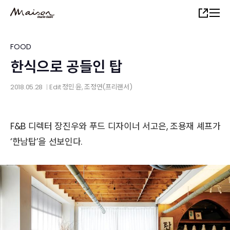
Skip
Share
to
main
content
FOOD
한식으로 공들인 탑
2018.05.28
Edit
정민 윤
, 조정연(프리랜서)
│
F&B 디렉터 장진우와 푸드 디자이너 서고은, 조용재 셰프가
‘한남탑’을 선보인다.