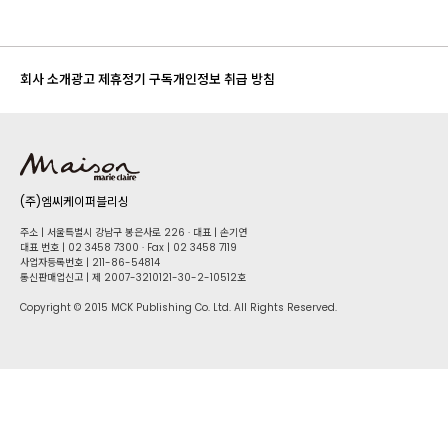
회사 소개
광고 제휴
정기 구독
개인정보 취급 방침
(주)엠씨케이퍼블리싱
주소 | 서울특별시 강남구 봉은사로 226 · 대표 | 손기연
대표 번호 | 02 34​58 7300 · Fax | 02 34​58 7119
사업자등록번호 | 211-86-5​4814
통신판매업신고 | 제 2007-3210121-30-2-10512호
Copyright © 2015 MCK Publishing Co. Ltd. All Rights Reserved.