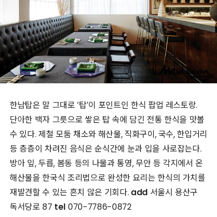
한남탑은 말 그대로 ‘탑’이 포인트인 한식 팝업 레스토랑.
단아한 백자 그릇으로 쌓은 탑 속에 담긴 전통 한식을 맛볼
수 있다. 제철 모둠 채소와 해산물, 직화구이, 국수, 한입거리
등 층층이 차려진 음식은 순식간에 눈과 입을 사로잡는다.
방아 잎, 두릅, 봄동 등의 나물과 통영, 무안 등 각지에서 온
해산물을 한국식 조리법으로 완성한 요리는 한식의 가치를
재발견할 수 있는 흔치 않은 기회다.
add
서울시 용산구
독서당로 87
tel
070-7786-0872