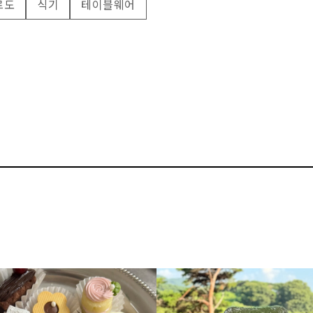
르도
식기
테이블웨어