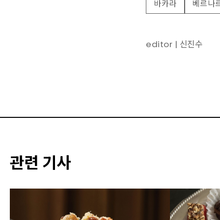
바카라
베르나
editor | 신진수
관련 기사