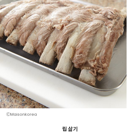
ⒸMaisonkorea
립 삶기