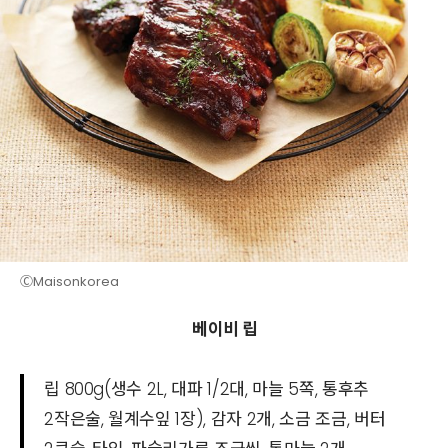
ⒸMaisonkorea
베이비 립
립 800g(생수 2L, 대파 1/2대, 마늘 5쪽, 통후추
2작은술, 월계수잎 1장), 감자 2개, 소금 조금, 버터