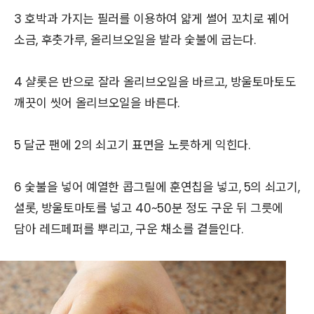
3 호박과 가지는 필러를 이용하여 얇게 썰어 꼬치로 꿰어
소금, 후춧가루, 올리브오일을 발라 숯불에 굽는다.
4 샬롯은 반으로 잘라 올리브오일을 바르고, 방울토마토도
깨끗이 씻어 올리브오일을 바른다.
5 달군 팬에 2의 쇠고기 표면을 노릇하게 익힌다.
6 숯불을 넣어 예열한 콥그릴에 훈연칩을 넣고, 5의 쇠고기,
셜롯, 방울토마토를 넣고 40~50분 정도 구운 뒤 그릇에
담아 레드페퍼를 뿌리고, 구운 채소를 곁들인다.