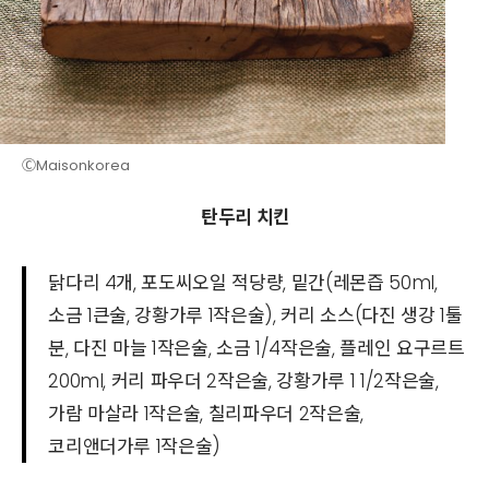
ⒸMaisonkorea
탄두리 치킨
닭다리 4개, 포도씨오일 적당량, 밑간(레몬즙 50ml,
소금 1큰술, 강황가루 1작은술), 커리 소스(다진 생강 1툴
분, 다진 마늘 1작은술, 소금 1/4작은술, 플레인 요구르트
200ml, 커리 파우더 2작은술, 강황가루 1 1/2작은술,
가람 마살라 1작은술, 칠리파우더 2작은술,
코리앤더가루 1작은술)