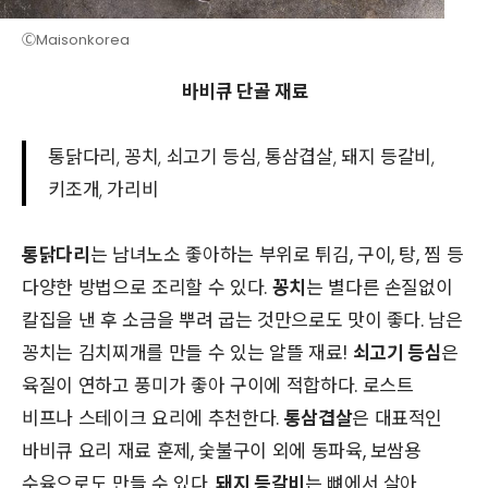
ⒸMaisonkorea
바비큐 단골 재료
통닭다리, 꽁치, 쇠고기 등심, 통삼겹살, 돼지 등갈비,
키조개, 가리비
통닭다리
는 남녀노소 좋아하는 부위로 튀김, 구이, 탕, 찜 등
다양한 방법으로 조리할 수 있다.
꽁치
는 별다른 손질없이
칼집을 낸 후 소금을 뿌려 굽는 것만으로도 맛이 좋다. 남은
꽁치는 김치찌개를 만들 수 있는 알뜰 재료!
쇠고기 등심
은
육질이 연하고 풍미가 좋아 구이에 적합하다. 로스트
비프나 스테이크 요리에 추천한다.
통삼겹살
은
대표적인
바비큐 요리 재료 훈제, 숯불구이 외에 동파육, 보쌈용
수육으로도 만들 수 있다.
돼지 등갈비
는 뼈에서 살아