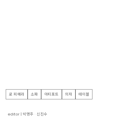
로 피에라
소파
아티포트
의자
테이블
editor | 박명주 · 신진수