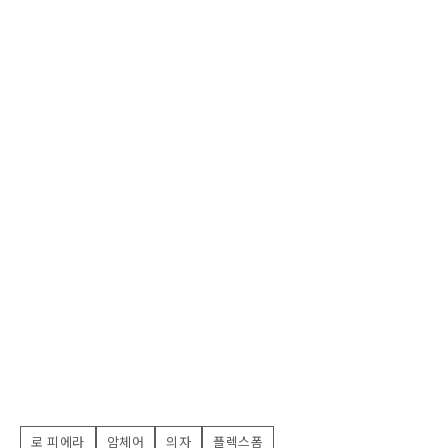
로 피에라
암체어
의자
플렉스폼