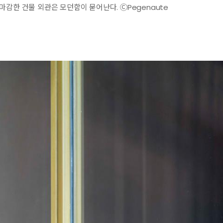
마감한 건물 외관은 모던함이 묻어난다. ⒸPegenaute