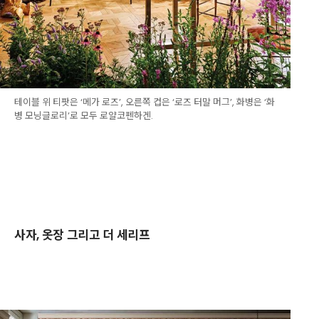
테이블 위 티팟은 ‘메가 로즈’, 오른쪽 컵은 ‘로즈 터말 머그’, 화병은 ‘화
병 모닝글로리’로 모두 로얄코펜하겐.
사자, 옷장 그리고 더 세리프