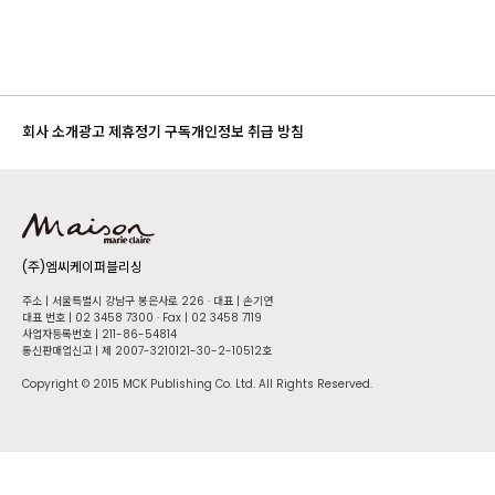
회사 소개
광고 제휴
정기 구독
개인정보 취급 방침
(주)엠씨케이퍼블리싱
주소 | 서울특별시 강남구 봉은사로 226 · 대표 | 손기연
대표 번호 | 02 34​58 7300 · Fax | 02 34​58 7119
사업자등록번호 | 211-86-5​4814
통신판매업신고 | 제 2007-3210121-30-2-10512호
Copyright © 2015 MCK Publishing Co. Ltd. All Rights Reserved.