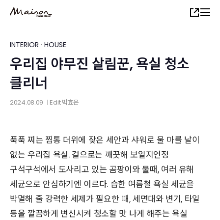
Skip
Share
to
main
content
INTERIOR
·
HOUSE
우리집 야무진 살림꾼, 욕실 청소
클리너
2024.08.09
Edit
박효은
│
푹푹 찌는 찜통 더위에 잦은 세안과 샤워로 물 마를 날이
없는 우리집 욕실. 겉으로는 깨끗해 보일지언정
구석구석에서 도사리고 있는 곰팡이와 물때, 여러 유해
세균으로 안심하기엔 이르다. 습한 여름철 욕실 세균을
박멸해 줄 강력한 세제가 필요한 때, 세면대와 변기, 타일
등을 깔끔하게 변신시켜 청소할 맛 나게 해주는 욕실