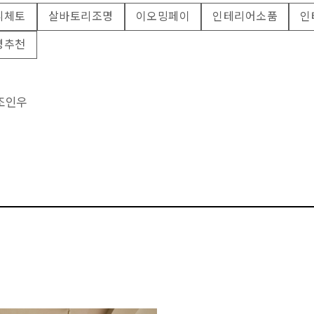
니체토
살바토리조명
이오밍페이
인테리어소품
인
명추천
 조인우