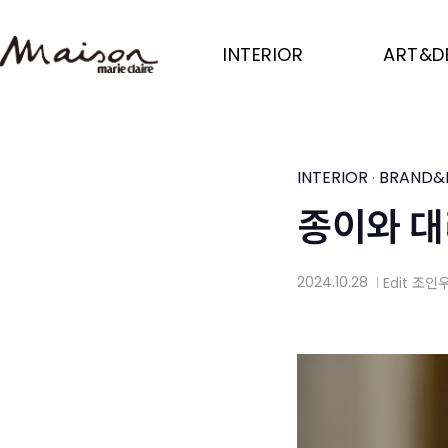
Skip
to
INTERIOR
ART&D
main
content
INTERIOR
BRAND&
·
종이와 대
2024.10.28
Edit
조인
│