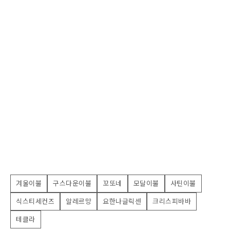
겨울이불
구스다운이불
꼬또네
모달이불
사틴이불
식스티세컨즈
알레르망
요한나글릭센
크리스피바바
테클라