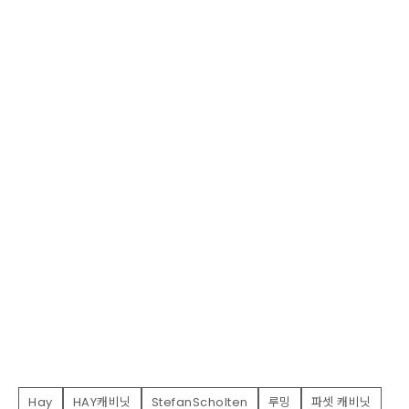
Hay
HAY캐비닛
StefanScholten
루밍
파셋 캐비닛