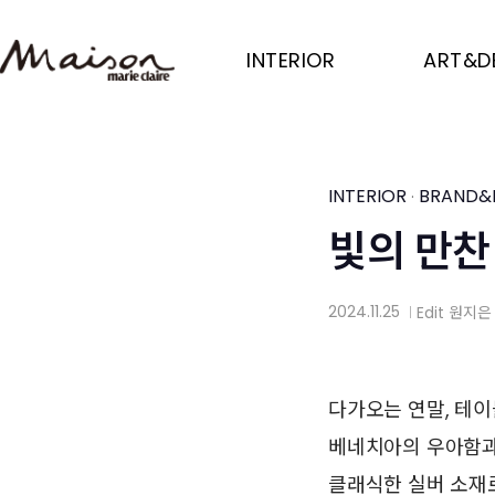
Skip
to
INTERIOR
ART&D
main
content
INTERIOR
BRAND&
·
빛의 만찬
2024.11.25
Edit
원지은
│
다가오는 연말, 테
베네치아의 우아함과
클래식한 실버 소재로