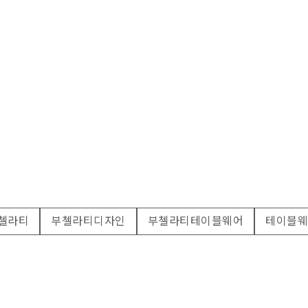
첼라티
부첼라티디자인
부첼라티테이블웨어
테이블웨